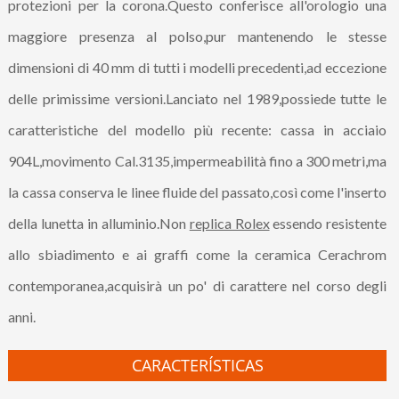
protezioni per la corona.Questo conferisce all'orologio una
maggiore presenza al polso,pur mantenendo le stesse
dimensioni di 40 mm di tutti i modelli precedenti,ad eccezione
delle primissime versioni.Lanciato nel 1989,possiede tutte le
caratteristiche del modello più recente: cassa in acciaio
904L,movimento Cal.3135,impermeabilità fino a 300 metri,ma
la cassa conserva le linee fluide del passato,così come l'inserto
della lunetta in alluminio.Non
replica Rolex
essendo resistente
allo sbiadimento e ai graffi come la ceramica Cerachrom
contemporanea,acquisirà un po' di carattere nel corso degli
anni.
CARACTERÍSTICAS