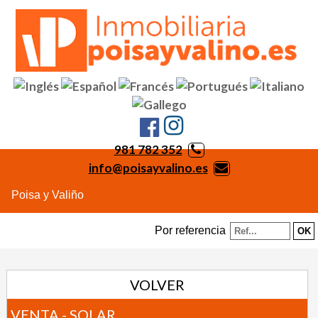
981 782 352
info@poisayvalino.es
Poisa y Valiño
Por referencia
VOLVER
VENTA - SOLAR