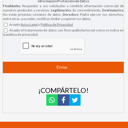
Información Protección de Datos
Finalidades:
Responder a sus solicitudes y remitirle información comercial de
nuestros productos y servicios.
Legitimación:
Su consentimiento.
Destinatarios:
No están previstas cesiones de datos.
Derechos:
Podrá ejercer sus derechos,
entre otros, a acceder, rectificar, limitar y suprimir sus datos.
Acepto
Aviso Legal
y
Política de Privacidad
Acepto el tratamiento de datos con fines publicitarios tal como se indica en
la política de privacidad.
¡COMPÁRTELO!