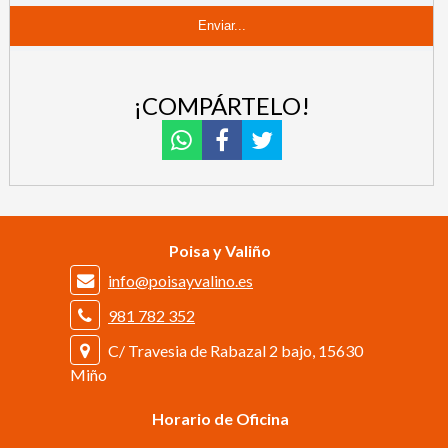
¡COMPÁRTELO!
Poisa y Valiño
info@poisayvalino.es
981 782 352
C/ Travesia de Rabazal 2 bajo, 15630
Miño
Horario de Oficina