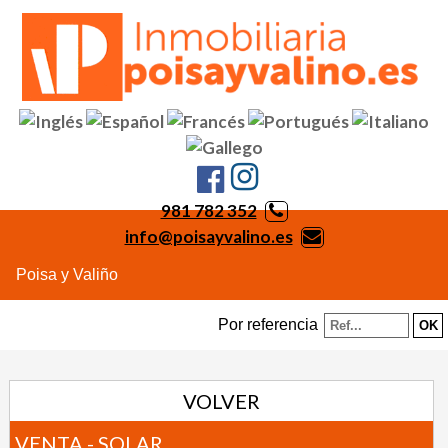
981 782 352
info@poisayvalino.es
Poisa y Valiño
Por referencia
VOLVER
VENTA - SOLAR