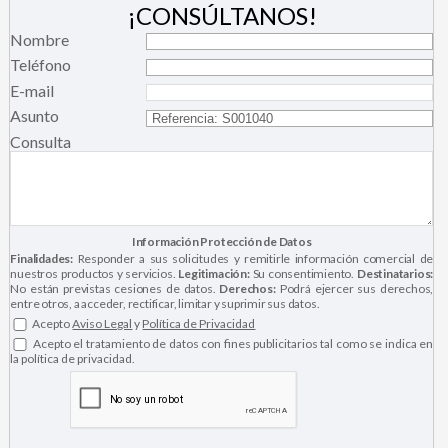
¡CONSÚLTANOS!
Nombre
Teléfono
E-mail
Asunto
Consulta
Información Protección de Datos
Finalidades:
Responder a sus solicitudes y remitirle información comercial de
nuestros productos y servicios.
Legitimación:
Su consentimiento.
Destinatarios:
No están previstas cesiones de datos.
Derechos:
Podrá ejercer sus derechos,
entre otros, a acceder, rectificar, limitar y suprimir sus datos.
Acepto
Aviso Legal
y
Política de Privacidad
Acepto el tratamiento de datos con fines publicitarios tal como se indica en
la política de privacidad.