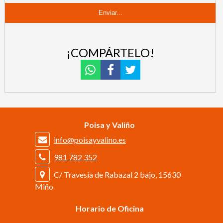
¡COMPÁRTELO!
Poisa y Valiño
info@poisayvalino.es
981 782 352
C/ Travesia de Rabazal 2 bajo, 15630
Miño
Horario de Oficina