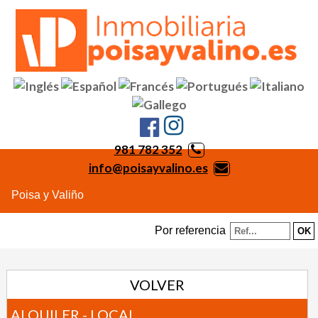
981 782 352
info@poisayvalino.es
Poisa y Valiño
Por referencia
VOLVER
ALQUILER - LOCAL