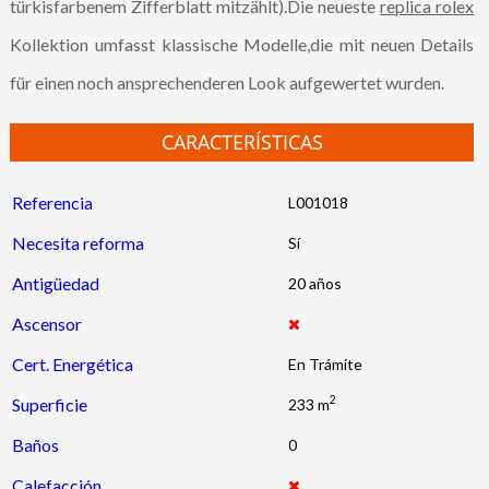
türkisfarbenem Zifferblatt mitzählt).Die neueste
replica rolex
Kollektion umfasst klassische Modelle,die mit neuen Details
für einen noch ansprechenderen Look aufgewertet wurden.
CARACTERÍSTICAS
Referencia
L001018
Necesita reforma
Antigüedad
20 años
Ascensor
Cert. Energética
En Trámite
2
Superficie
233 m
Baños
0
Calefacción