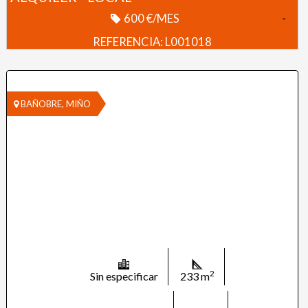
600 €/MES
-
REFERENCIA: L001018
BAÑOBRE, MIÑO
2
Sin especificar
233 m